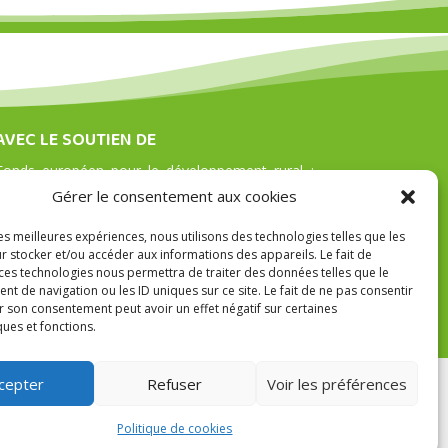
AVEC LE SOUTIEN DE
Fonds européen pour le développement rural :
l’Europe investit dans les zones rurales. Actions
Gérer le consentement aux cookies
coordonnées par le GAL Culturalité en Hesbaye
les meilleures expériences, nous utilisons des technologies telles que les
brabançonne asbl avec le soutien du Brabant
r stocker et/ou accéder aux informations des appareils. Le fait de
wallon et des communes de Beauvechain,
 ces technologies nous permettra de traiter des données telles que le
Hélécine, Incourt, Jodoigne, Orp-jauche, Perwez
 de navigation ou les ID uniques sur ce site. Le fait de ne pas consentir
et Ramillies
r son consentement peut avoir un effet négatif sur certaines
ques et fonctions.
cepter
Refuser
Voir les préférences
Politique de cookies