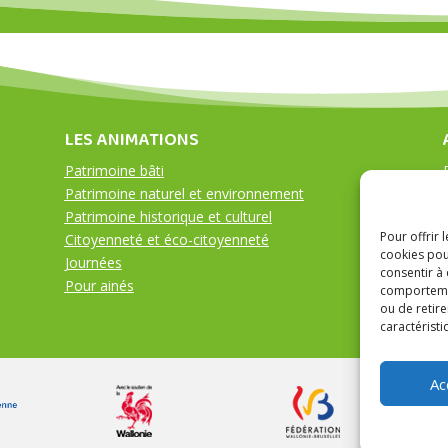
LES ANIMATIONS
Patrimoine bâti
Patrimoine naturel et environnement
Patrimoine historique et culturel
Pour offrir 
Citoyenneté et éco-citoyenneté
cookies pou
Journées
consentir à
Pour ainés
comportement
ou de retire
caractéristi
Ac