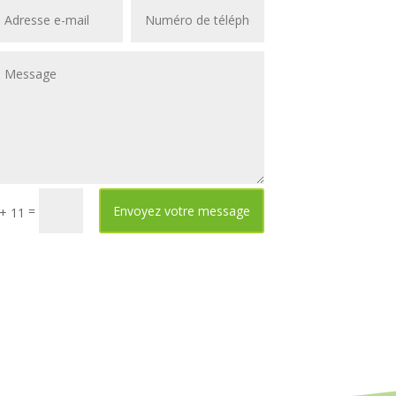
=
Envoyez votre message
 + 11