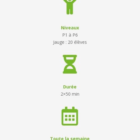

Niveaux
P1 à P6
Jauge : 20 élèves

Durée
2×50 min

Toute la semaine