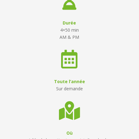

Durée
4×50 min
AM & PM

Toute l’année
Sur demande

Où