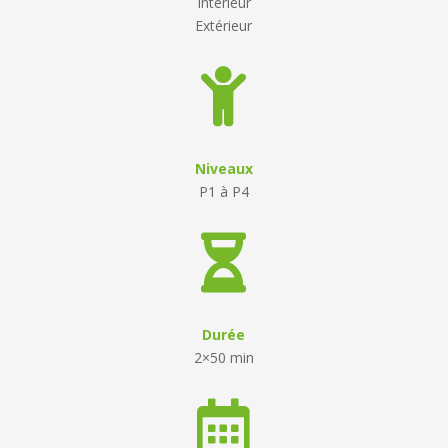
Intérieur
Extérieur

Niveaux
P1 à P4

Durée
2×50 min
